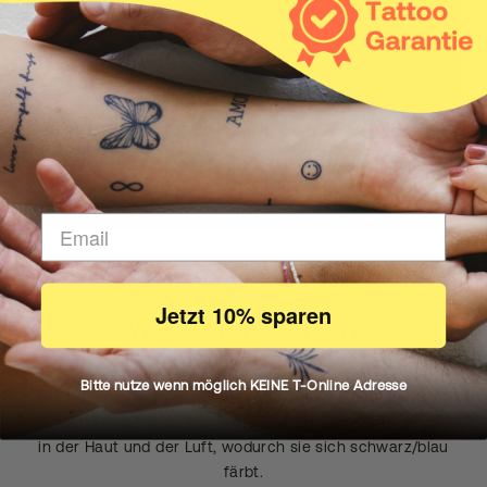
DEIN KÖRPER MACHT DIE ARBEIT
Jetzt 10% sparen
Wie es funktioniert
Bitte nutze wenn möglich KEINE T-Online Adresse
Unsere natürliche Inkster Tinte zieht in die erste
Hautschicht ein und reagiert mit natürlichen Verbindungen
in der Haut und der Luft, wodurch sie sich schwarz/blau
färbt.