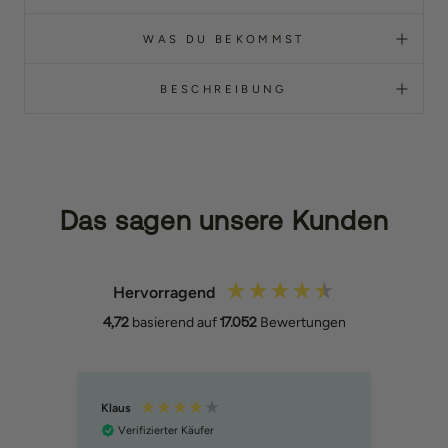
WAS DU BEKOMMST
BESCHREIBUNG
Das sagen unsere Kunden
Hervorragend
4,72
basierend auf
17.052
Bewertungen
Klaus
Anika
Verifizierter Käufer
Ver