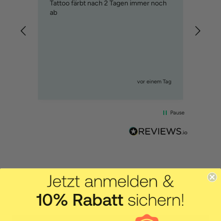
Tattoo färbt nach 2 Tagen immer noch
Gute 
ab
biss
gewa
Stunden
vor einem Tag
Pause