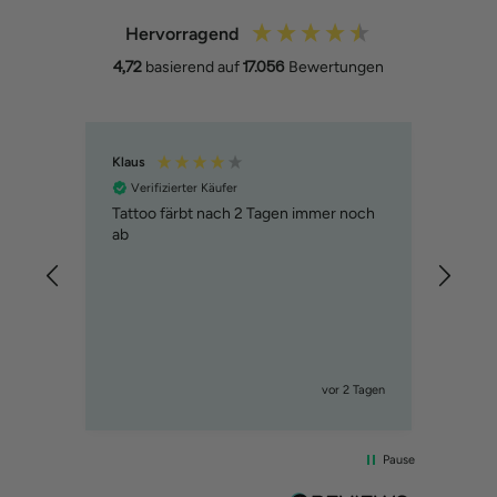
Hervorragend
4,72
basierend auf
17.056
Bewertungen
Klaus
Anika
Verifizierter Käufer
Ver
Tattoo färbt nach 2 Tagen immer noch
Gute 
ab
biss
gewa
nem Tag
vor 2 Tagen
Pause