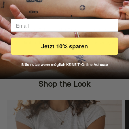
DEIN KÖRPER MACHT DIE ARBEIT
Wie es funktioniert
Unsere natürliche Inkster Tinte zieht in die erste
Hautschicht ein und reagiert mit natürlichen Verbindungen
in der Haut und der Luft, wodurch sie sich schwarz/blau
Jetzt 10% sparen
färbt.
Bitte nutze wenn möglich KEINE T-Online Adresse
Shop the Look