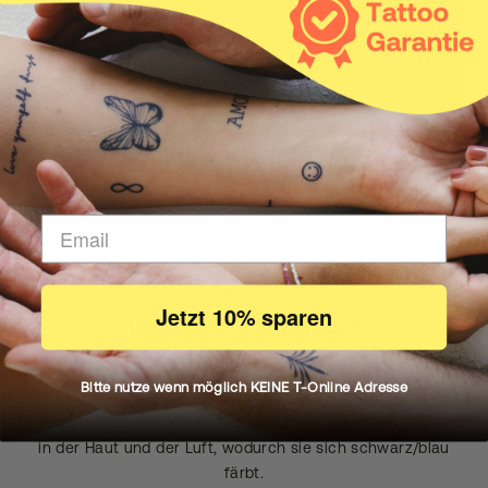
DEIN KÖRPER MACHT DIE ARBEIT
Jetzt 10% sparen
Wie es funktioniert
Bitte nutze wenn möglich KEINE T-Online Adresse
Unsere natürliche Inkster Tinte zieht in die erste
Hautschicht ein und reagiert mit natürlichen Verbindungen
in der Haut und der Luft, wodurch sie sich schwarz/blau
färbt.