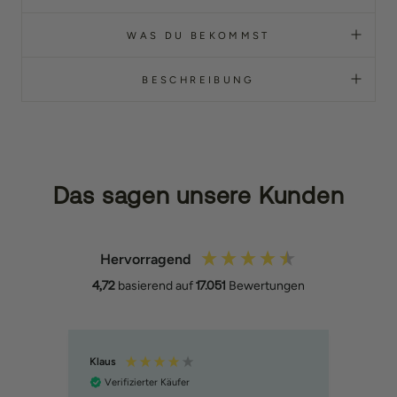
WAS DU BEKOMMST
BESCHREIBUNG
Das sagen unsere Kunden
Hervorragend
4,72
basierend auf
17.051
Bewertungen
Anika
Dami
Verifizierter Käufer
Ver