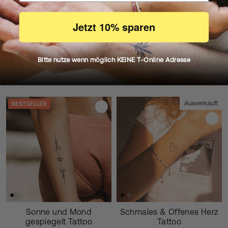
Jetzt 10% sparen
Lotus mit Punkten Tattoo
Feiner Schmetterling Tattoo
Bitte nutze wenn möglich KEINE T-Online Adresse
9,50 €
9,50 €
Ausverkauft
BESTSELLER
Sonne und Mond
Schmales & Offenes Herz
gespiegelt Tattoo
Tattoo