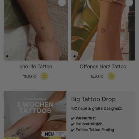
one life Tattoo
Offenes Herz Tattoo
11,00 €
9,50 €
Big Tattoo Drop
100 neue & große Designs💥
✔️ Wasserfest
✔️ Hautverträglich
✔️ Echtes Tattoo Feeling